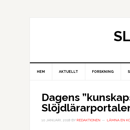
S
HEM
AKTUELLT
FORSKNING
Dagens ”kunskaps
Slöjdlärarportale
10 JANUARI, 2018
BY
REDAKTIONEN
LÄMNA EN K