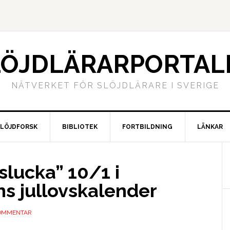
LÖJDLÄRARPORTAL
NÄTVERKET FÖR SLÖJDLÄRARE I SVERIGE
SLÖJDFORSK
BIBLIOTEK
FORTBILDNING
LÄNKAR
lucka” 10/1 i
ns jullovskalender
OMMENTAR