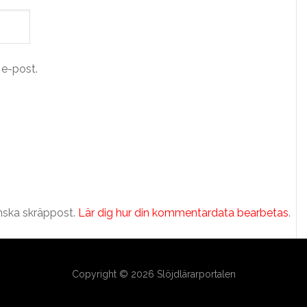
e-post.
nska skräppost.
Lär dig hur din kommentardata bearbetas
.
Copyright © 2026 Slöjdlärarportalen