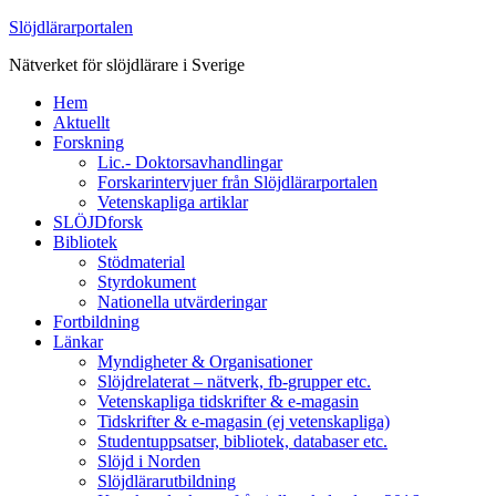
Slöjdlärarportalen
Nätverket för slöjdlärare i Sverige
Hem
Aktuellt
Forskning
Lic.- Doktorsavhandlingar
Forskarintervjuer från Slöjdlärarportalen
Vetenskapliga artiklar
SLÖJDforsk
Bibliotek
Stödmaterial
Styrdokument
Nationella utvärderingar
Fortbildning
Länkar
Myndigheter & Organisationer
Slöjdrelaterat – nätverk, fb-grupper etc.
Vetenskapliga tidskrifter & e-magasin
Tidskrifter & e-magasin (ej vetenskapliga)
Studentuppsatser, bibliotek, databaser etc.
Slöjd i Norden
Slöjdlärarutbildning