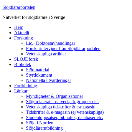
Slöjdlärarportalen
Nätverket för slöjdlärare i Sverige
Hem
Aktuellt
Forskning
Lic.- Doktorsavhandlingar
Forskarintervjuer från Slöjdlärarportalen
Vetenskapliga artiklar
SLÖJDforsk
Bibliotek
Stödmaterial
Styrdokument
Nationella utvärderingar
Fortbildning
Länkar
Myndigheter & Organisationer
Slöjdrelaterat – nätverk, fb-grupper etc.
Vetenskapliga tidskrifter & e-magasin
Tidskrifter & e-magasin (ej vetenskapliga)
Studentuppsatser, bibliotek, databaser etc.
Slöjd i Norden
Slöjdlärarutbildning