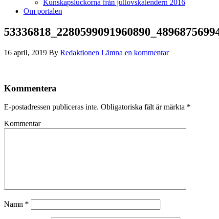
Kunskapsluckorna från jullovskalendern 2016
Om portalen
53336818_2280599091960890_4896875699
16 april, 2019
By
Redaktionen
Lämna en kommentar
Kommentera
E-postadressen publiceras inte.
Obligatoriska fält är märkta
*
Kommentar
Namn
*