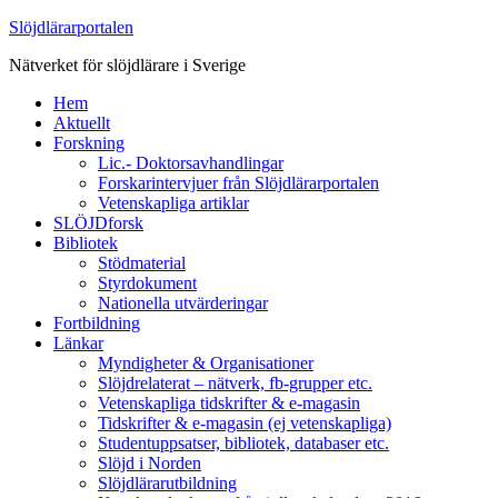
Slöjdlärarportalen
Nätverket för slöjdlärare i Sverige
Hem
Aktuellt
Forskning
Lic.- Doktorsavhandlingar
Forskarintervjuer från Slöjdlärarportalen
Vetenskapliga artiklar
SLÖJDforsk
Bibliotek
Stödmaterial
Styrdokument
Nationella utvärderingar
Fortbildning
Länkar
Myndigheter & Organisationer
Slöjdrelaterat – nätverk, fb-grupper etc.
Vetenskapliga tidskrifter & e-magasin
Tidskrifter & e-magasin (ej vetenskapliga)
Studentuppsatser, bibliotek, databaser etc.
Slöjd i Norden
Slöjdlärarutbildning