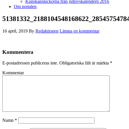
Kunskapsluckorna från jullovskalendern 2016
Om portalen
51381332_2188104548168622_2854575478
16 april, 2019
By
Redaktionen
Lämna en kommentar
Kommentera
E-postadressen publiceras inte.
Obligatoriska fält är märkta
*
Kommentar
Namn
*