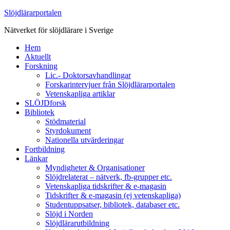
Slöjdlärarportalen
Nätverket för slöjdlärare i Sverige
Hem
Aktuellt
Forskning
Lic.- Doktorsavhandlingar
Forskarintervjuer från Slöjdlärarportalen
Vetenskapliga artiklar
SLÖJDforsk
Bibliotek
Stödmaterial
Styrdokument
Nationella utvärderingar
Fortbildning
Länkar
Myndigheter & Organisationer
Slöjdrelaterat – nätverk, fb-grupper etc.
Vetenskapliga tidskrifter & e-magasin
Tidskrifter & e-magasin (ej vetenskapliga)
Studentuppsatser, bibliotek, databaser etc.
Slöjd i Norden
Slöjdlärarutbildning