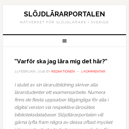
SLÖJDLÄRARPORTALEN
NÄTVERKET FÖR SLÖJDLÄRARE I SVERIGE
”Varför ska jag lära mig det här?”
23 FEBRUARI, 2018
BY
REDAKTIONEN
1 KOMMENTAR
I slutet av sin lärarutbildning skriver alla
lärarstudenter ett examensarbete. Numera
finns de flesta uppsatser tillgängliga för alla i
digital version via respektive lärosätes
biblioteksdatabaser. Slöjdlärarportalen vill
gärna lyfta fram några av dessa oftast mycket