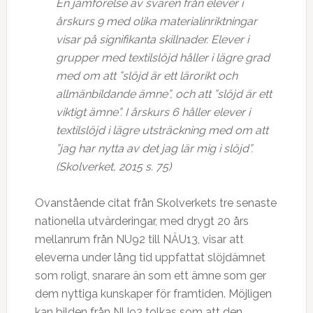
En jämförelse av svaren från elever i
årskurs 9 med olika materialinriktningar
visar på signifikanta skillnader. Elever i
grupper med textilslöjd håller i lägre grad
med om att ”slöjd är ett lärorikt och
allmänbildande ämne”, och att ”slöjd är ett
viktigt ämne”. I årskurs 6 håller elever i
textilslöjd i lägre utsträckning med om att
”jag har nytta av det jag lär mig i slöjd”.
(Skolverket, 2015 s. 75)
Ovanstående citat från Skolverkets tre senaste
nationella utvärderingar, med drygt 20 års
mellanrum från NU92 till NÄU13, visar att
eleverna under lång tid uppfattat slöjdämnet
som roligt, snarare än som ett ämne som ger
dem nyttiga kunskaper för framtiden. Möjligen
kan bilden från NU92 tolkas som att den