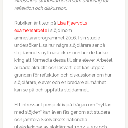
intressanta studentarbeten som underlag för
reflektion och diskussion.
Rubriken är titeln på
Lisa Fjaervolls
examensarbete
i slöjd inom
ämneslärarprogrammet 2016. I sin studie
undersöker Lisa hur några slöjdlärare ser på
slöjdämnets nyttoaspekter och hur de tänker
kring att förmedla dessa till sina elever. Arbetet
är både aktuellt och läsvärt, det kan utgöra
grunden för reflektion och diskussioner om hur
slöjdlärare, elever och en bredare allmänhet
kan se på och uppfatta slöjdämnet.
Ett intressant perspektiv på frågan om ”nyttan
med slöjden” kan även fås genom att studera
och jämföra Skolverkets nationella
utvärderingar av slöjdämnet 1992, 2003 och