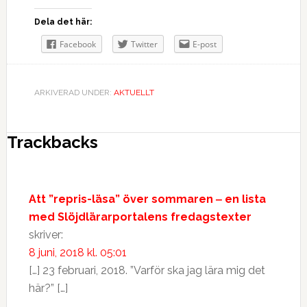
Dela det här:
Facebook
Twitter
E-post
ARKIVERAD UNDER:
AKTUELLT
Trackbacks
Att ”repris-läsa” över sommaren ‒ en lista
med Slöjdlärarportalens fredagstexter
skriver:
8 juni, 2018 kl. 05:01
[…] 23 februari, 2018. ”Varför ska jag lära mig det
här?” […]