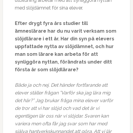
utbildning arbetar med att synliggöra nyttan
med slöjdämnet för sina elever.
Efter drygt fyra års studier till
ämneslärare har du nu varit verksam som
slöjdlärare i ett år. Har din syn på elevers
uppfattade nytta av slöjdämnet, och hur
man som lärare kan arbeta för att
synliggöra nyttan, förändrats under ditt
första år som slöjdlärare?
Både ja och nej. Det händer fortfarande att
elever ställer frågan ”Varför ska jag lära mig
det här?” Jag brukar fråga mina elever varför
de tror att vi har slöjd och vad det är vi
egentligen lär oss när vi slöjdar. Svaren kan
variera men ofta får jag svar som har med
själva hantverkskunnandet att göra. Att vi lär