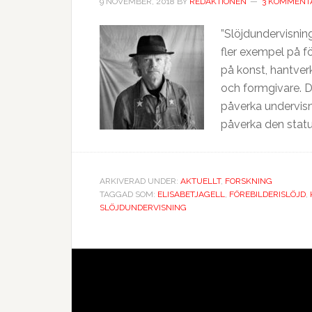
9 NOVEMBER, 2018
BY
REDAKTIONEN
3 KOMMENT
”Slöjdundervisning
fler exempel på f
på konst, hantverk
och formgivare. D
påverka undervisni
påverka den status
ARKIVERAD UNDER:
AKTUELLT
,
FORSKNING
TAGGAD SOM:
ELISABETJAGELL
,
FÖREBILDERISLÖJD
,
SLÖJDUNDERVISNING