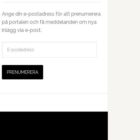
Ange din e-postadress för att prenumerera
på portalen och få meddelanden om nya
inlägg via e-post.
E
-
p
o
s
t
a
d
r
e
s
s