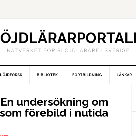
LÖJDLÄRARPORTAL
NÄTVERKET FÖR SLÖJDLÄRARE I SVERIGE
SLÖJDFORSK
BIBLIOTEK
FORTBILDNING
LÄNKAR
d. En undersökning om
om förebild i nutida