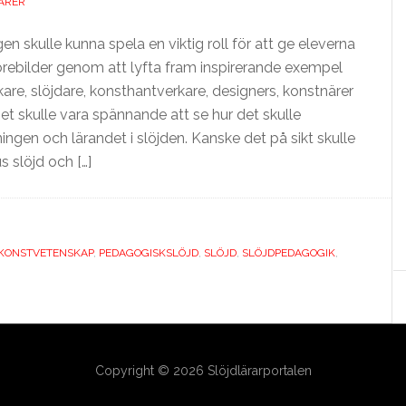
ARER
en skulle kunna spela en viktig roll för att ge eleverna
örebilder genom att lyfta fram inspirerande exempel
are, slöjdare, konsthantverkare, designers, konstnärer
et skulle vara spännande att se hur det skulle
ngen och lärandet i slöjden. Kanske det på sikt skulle
 slöjd och […]
KONSTVETENSKAP
,
PEDAGOGISKSLÖJD
,
SLÖJD
,
SLÖJDPEDAGOGIK
,
Copyright © 2026 Slöjdlärarportalen