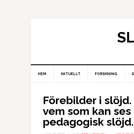
S
HEM
AKTUELLT
FORSKNING
Förebilder i slöj
vem som kan ses s
pedagogisk slöjd.