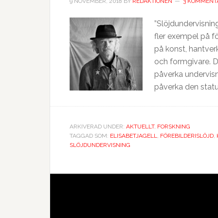
9 NOVEMBER, 2018
BY
REDAKTIONEN
3 KOMMENT
”Slöjdundervisning
fler exempel på f
på konst, hantverk
och formgivare. D
påverka undervisni
påverka den status
ARKIVERAD UNDER:
AKTUELLT
,
FORSKNING
TAGGAD SOM:
ELISABETJAGELL
,
FÖREBILDERISLÖJD
,
SLÖJDUNDERVISNING