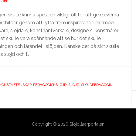
ARER
en skulle kunna spela en viktig roll för att ge eleverna
örebilder genom att lyfta fram inspirerande exempel
are, slöjdare, konsthantverkare, designers, konstnärer
et skulle vara spännande att se hur det skulle
ngen och lärandet i slöjden. Kanske det på sikt skulle
 slöjd och […]
KONSTVETENSKAP
,
PEDAGOGISKSLÖJD
,
SLÖJD
,
SLÖJDPEDAGOGIK
,
Copyright © 2026 Slöjdlärarportalen