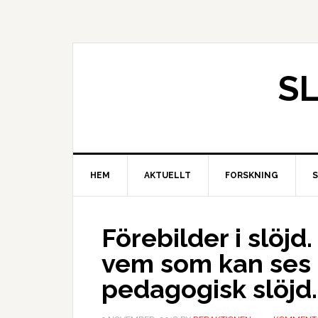
S
HEM
AKTUELLT
FORSKNING
Förebilder i slöj
vem som kan ses s
pedagogisk slöjd.