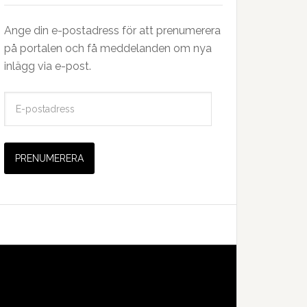
Ange din e-postadress för att prenumerera
på portalen och få meddelanden om nya
inlägg via e-post.
E
-
p
o
s
t
a
d
r
e
s
s