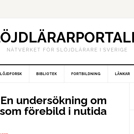
LÖJDLÄRARPORTAL
NÄTVERKET FÖR SLÖJDLÄRARE I SVERIGE
SLÖJDFORSK
BIBLIOTEK
FORTBILDNING
LÄNKAR
d. En undersökning om
om förebild i nutida