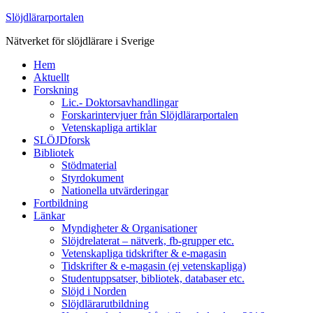
Slöjdlärarportalen
Nätverket för slöjdlärare i Sverige
Hem
Aktuellt
Forskning
Lic.- Doktorsavhandlingar
Forskarintervjuer från Slöjdlärarportalen
Vetenskapliga artiklar
SLÖJDforsk
Bibliotek
Stödmaterial
Styrdokument
Nationella utvärderingar
Fortbildning
Länkar
Myndigheter & Organisationer
Slöjdrelaterat – nätverk, fb-grupper etc.
Vetenskapliga tidskrifter & e-magasin
Tidskrifter & e-magasin (ej vetenskapliga)
Studentuppsatser, bibliotek, databaser etc.
Slöjd i Norden
Slöjdlärarutbildning