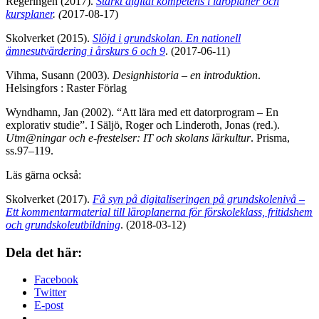
Regeringen (2017).
Stärkt digital kompetens i läroplaner och
kursplaner
.
(
2017-08-17)
Skolverket (2015).
Slöjd i grundskolan. En nationell
ämnesutvärdering i årskurs 6 och 9
. (2017-06-11)
Vihma, Susann (2003).
Designhistoria – en introduktion
.
Helsingfors : Raster Förlag
Wyndhamn, Jan (2002). “Att lära med ett datorprogram – En
explorativ studie”. I Säljö, Roger och Linderoth, Jonas (red.).
Utm@ningar och e-frestelser: IT och skolans lärkultur
. Prisma,
ss.97–119.
Läs gärna också:
Skolverket (2017).
Få syn på digitaliseringen på grundskolenivå –
Ett kommentarmaterial till läroplanerna fö
r f
örskoleklass, fritidshem
och grundskoleutbildning
. (2018-03-12)
Dela det här:
Facebook
Twitter
E-post