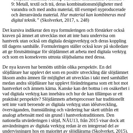
9: Metall, textil och trä, deras kombinationsmöjligheter med
varandra och med andra material, till exempel nyproducerade
och återanvända material.
Hur material kan kombineras med
digital teknik.”
(Skolverket, 2017, s. 248)
Det kursiva indikerar den nya formuleringen och förstärker också
kraven på ämnet att utvecklas mot att inte bara undervisa om
hantverk utan också om digitala designverktyg och deras koppling
till dagens samhälle. Formuleringen ställer också krav på skolledare
att ge förutsättningar för slöjdämnet att arbeta med digitala verktyg
och som en konsekvens utrusta slöjdsalarna med dessa.
De nya kraven har bemötts utifrån olika perspektiv. En del
slöjdlärare har upplevt det som en positiv utveckling där slöjdämnet
liksom andra ämnen får möjlighet att utvecklas i takt med samhället
medan andra slöjdlärare har upplevt förändringarna som ett hot mot
hantverket och ämnets kärna. Kanske kan det bottna i en osäkerhet i
vad digitala verktyg kan innebära och hur de kan tillämpas ur ett
praktiskt perspektiv? Slöjdämnets arbetsprocesser har traditionellt
sett inte varit beroende av digitala verktyg utan idéutveckling,
överväganden, framställning och värdering har skett utifrån ett
analogt arbetssätt med sin grund i hantverkstraditionen. Den
nationella utvärderingen i slöjd, NÄU13, från 2015 visar dock att
användningen av digitala verktyg redan är en integrerad del av
undervisningen hos en majoritet av slöjdlärarna (Skolverket, 2015).