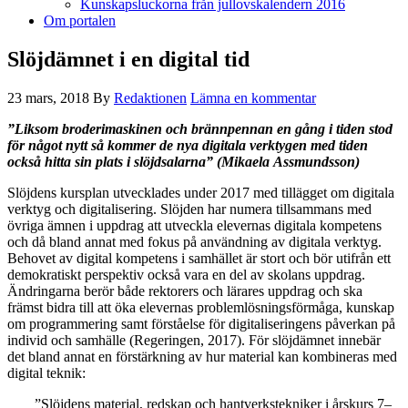
Kunskapsluckorna från jullovskalendern 2016
Om portalen
Slöjdämnet i en digital tid
23 mars, 2018
By
Redaktionen
Lämna en kommentar
”Liksom broderimaskinen och brännpennan en gång i tiden stod
för något nytt så kommer de nya digitala verktygen med tiden
också hitta sin plats i slöjdsalarna” (Mikaela Assmundsson)
Slöjdens kursplan utvecklades under 2017 med tillägget om digitala
verktyg och digitalisering. Slöjden har numera tillsammans med
övriga ämnen i uppdrag att utveckla elevernas digitala kompetens
och då bland annat med fokus på användning av digitala verktyg.
Behovet av digital kompetens i samhället är stort och bör utifrån ett
demokratiskt perspektiv också vara en del av skolans uppdrag.
Ändringarna berör både rektorers och lärares uppdrag och ska
främst bidra till att öka elevernas problemlösningsförmåga, kunskap
om programmering samt förståelse för digitaliseringens påverkan på
individ och samhälle (Regeringen, 2017). För slöjdämnet innebär
det bland annat en förstärkning av hur material kan kombineras med
digital teknik:
”Slöjdens material, redskap och hantverkstekniker i årskurs 7–