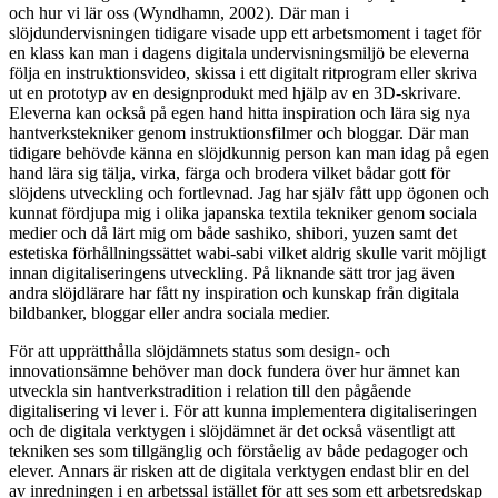
och hur vi lär oss (Wyndhamn, 2002). Där man i
slöjdundervisningen tidigare visade upp ett arbetsmoment i taget för
en klass kan man i dagens digitala undervisningsmiljö be eleverna
följa en instruktionsvideo, skissa i ett digitalt ritprogram eller skriva
ut en prototyp av en designprodukt med hjälp av en 3D-skrivare.
Eleverna kan också på egen hand hitta inspiration och lära sig nya
hantverkstekniker genom instruktionsfilmer och bloggar. Där man
tidigare behövde känna en slöjdkunnig person kan man idag på egen
hand lära sig tälja, virka, färga och brodera vilket bådar gott för
slöjdens utveckling och fortlevnad. Jag har själv fått upp ögonen och
kunnat fördjupa mig i olika japanska textila tekniker genom sociala
medier och då lärt mig om både sashiko, shibori, yuzen samt det
estetiska förhållningssättet wabi-sabi vilket aldrig skulle varit möjligt
innan digitaliseringens utveckling. På liknande sätt tror jag även
andra slöjdlärare har fått ny inspiration och kunskap från digitala
bildbanker, bloggar eller andra sociala medier.
För att upprätthålla slöjdämnets status som design- och
innovationsämne behöver man dock fundera över hur ämnet kan
utveckla sin hantverkstradition i relation till den pågående
digitalisering vi lever i. För att kunna implementera digitaliseringen
och de digitala verktygen i slöjdämnet är det också väsentligt att
tekniken ses som tillgänglig och förståelig av både pedagoger och
elever. Annars är risken att de digitala verktygen endast blir en del
av inredningen i en arbetssal istället för att ses som ett arbetsredskap