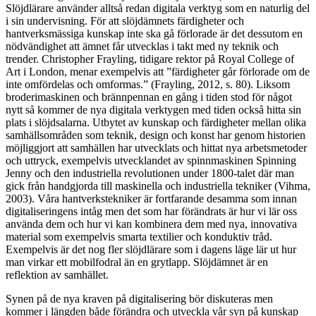
Slöjdlärare använder alltså redan digitala verktyg som en naturlig del
i sin undervisning. För att slöjdämnets färdigheter och
hantverksmässiga kunskap inte ska gå förlorade är det dessutom en
nödvändighet att ämnet får utvecklas i takt med ny teknik och
trender. Christopher Frayling, tidigare rektor på Royal College of
Art i London, menar exempelvis att ”färdigheter går förlorade om de
inte omfördelas och omformas.” (Frayling, 2012, s. 80). Liksom
broderimaskinen och brännpennan en gång i tiden stod för något
nytt så kommer de nya digitala verktygen med tiden också hitta sin
plats i slöjdsalarna. Utbytet av kunskap och färdigheter mellan olika
samhällsområden som teknik, design och konst har genom historien
möjliggjort att samhällen har utvecklats och hittat nya arbetsmetoder
och uttryck, exempelvis utvecklandet av spinnmaskinen Spinning
Jenny och den industriella revolutionen under 1800-talet där man
gick från handgjorda till maskinella och industriella tekniker (Vihma,
2003). Våra hantverkstekniker är fortfarande desamma som innan
digitaliseringens intåg men det som har förändrats är hur vi lär oss
använda dem och hur vi kan kombinera dem med nya, innovativa
material som exempelvis smarta textilier och konduktiv tråd.
Exempelvis är det nog fler slöjdlärare som i dagens läge lär ut hur
man virkar ett mobilfodral än en grytlapp. Slöjdämnet är en
reflektion av samhället.
Synen på de nya kraven på digitalisering bör diskuteras men
kommer i längden både förändra och utveckla vår syn på kunskap