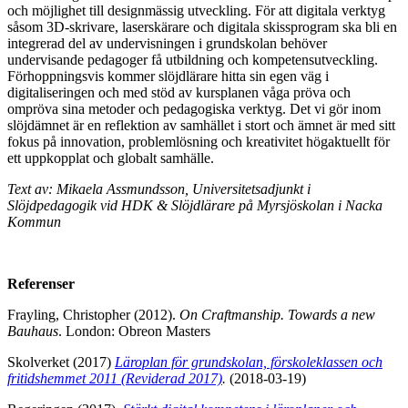
och möjlighet till designmässig utveckling. För att digitala verktyg
såsom 3D-skrivare, laserskärare och digitala skissprogram ska bli en
integrerad del av undervisningen i grundskolan behöver
undervisande pedagoger få utbildning och kompetensutveckling.
Förhoppningsvis kommer slöjdlärare hitta sin egen väg i
digitaliseringen och med stöd av kursplanen våga pröva och
ompröva sina metoder och pedagogiska verktyg. Det vi gör inom
slöjdämnet är en reflektion av samhället i stort och ämnet är med sitt
fokus på innovation, problemlösning och kreativitet högaktuellt för
ett uppkopplat och globalt samhälle.
Text av: Mikaela Assmundsson, Universitetsadjunkt i
Slöjdpedagogik vid HDK & Slöjdlärare på Myrsjöskolan i Nacka
Kommun
Referenser
Frayling, Christopher (2012).
On Craftmanship. Towards a new
Bauhaus
. London: Obreon Masters
Skolverket (2017)
Läroplan för grundskolan, förskoleklassen och
fritidshemmet 2011 (Reviderad 2017)
.
(2018-03-19)