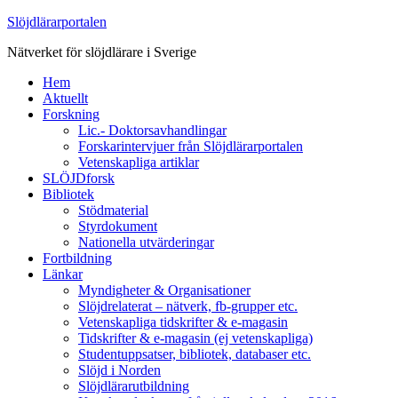
Slöjdlärarportalen
Nätverket för slöjdlärare i Sverige
Hem
Aktuellt
Forskning
Lic.- Doktorsavhandlingar
Forskarintervjuer från Slöjdlärarportalen
Vetenskapliga artiklar
SLÖJDforsk
Bibliotek
Stödmaterial
Styrdokument
Nationella utvärderingar
Fortbildning
Länkar
Myndigheter & Organisationer
Slöjdrelaterat – nätverk, fb-grupper etc.
Vetenskapliga tidskrifter & e-magasin
Tidskrifter & e-magasin (ej vetenskapliga)
Studentuppsatser, bibliotek, databaser etc.
Slöjd i Norden
Slöjdlärarutbildning