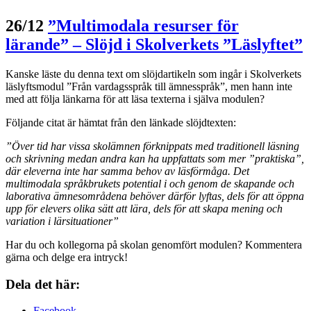
26/12
”Multimodala resurser för
lärande” – Slöjd i Skolverkets ”Läslyftet”
Kanske läste du denna text om slöjdartikeln som ingår i Skolverkets
läslyftsmodul ”Från vardagsspråk till ämnesspråk”, men hann inte
med att följa länkarna för att läsa texterna i själva modulen?
Följande citat är hämtat från den länkade slöjdtexten:
”Över tid har vissa skolämnen förknippats med traditionell läsning
och skrivning medan andra kan ha uppfattats som mer ”praktiska”,
där eleverna inte har samma behov av läsförmåga. Det
multimodala språkbrukets potential i och genom de skapande och
laborativa ämnesområdena behöver därför lyftas, dels för att öppna
upp för elevers olika sätt att lära, dels för att skapa mening och
variation i lärsituationer”
Har du och kollegorna på skolan genomfört modulen? Kommentera
gärna och delge era intryck!
Dela det här:
Facebook