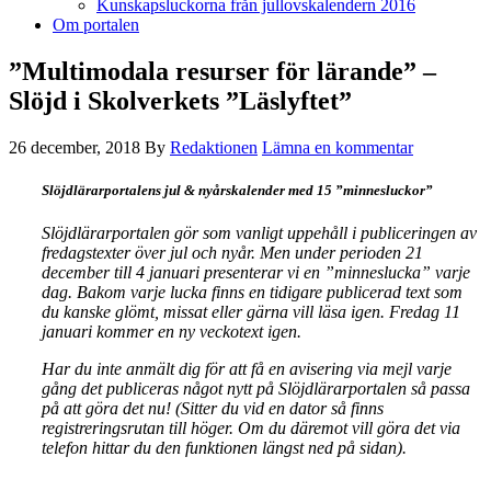
Kunskapsluckorna från jullovskalendern 2016
Om portalen
”Multimodala resurser för lärande” –
Slöjd i Skolverkets ”Läslyftet”
26 december, 2018
By
Redaktionen
Lämna en kommentar
Slöjdlärarportalens jul & nyårskalender med 15 ”minnesluckor”
Slöjdlärarportalen gör som vanligt uppehåll i publiceringen av
fredagstexter över jul och nyår. Men under perioden 21
december till 4 januari presenterar vi en ”minneslucka” varje
dag. Bakom varje lucka finns en tidigare publicerad text som
du kanske glömt, missat eller gärna vill läsa igen. Fredag 11
januari kommer en ny veckotext igen.
Har du inte anmält dig för att få en avisering via mejl varje
gång det publiceras något nytt på Slöjdlärarportalen så passa
på att göra det nu! (Sitter du vid en dator så finns
registreringsrutan till höger. Om du däremot vill göra det via
telefon hittar du den funktionen längst ned på sidan).