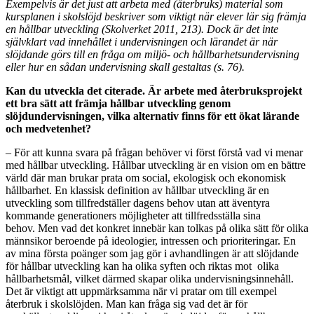
Exempelvis är det just att arbeta med (återbruks) material som
kursplanen i skolslöjd beskriver som viktigt när elever lär sig främja
en hållbar utveckling (Skolverket 2011, 213). Dock är det inte
självklart vad innehållet i undervisningen och lärandet är när
slöjdande görs till en fråga om miljö- och hållbarhetsundervisning
eller hur en sådan undervisning skall gestaltas (s. 76).
Kan du utveckla det citerade. Är arbete med återbruksprojekt
ett bra sätt att främja hållbar utveckling genom
slöjdundervisningen, vilka alternativ finns för ett ökat lärande
och medvetenhet?
– För att kunna svara på frågan behöver vi först förstå vad vi menar
med hållbar utveckling. Hållbar utveckling är en vision om en bättre
värld där man brukar prata om social, ekologisk och ekonomisk
hållbarhet. En klassisk definition av hållbar utveckling är en
utveckling som tillfredställer dagens behov utan att äventyra
kommande generationers möjligheter att tillfredsställa sina
behov. Men vad det konkret innebär kan tolkas på olika sätt för olika
männsikor beroende på ideologier, intressen och prioriteringar. En
av mina första poänger som jag gör i avhandlingen är att slöjdande
för hållbar utveckling kan ha olika syften och riktas mot olika
hållbarhetsmål, vilket därmed skapar olika undervisningsinnehåll.
Det är viktigt att uppmärksamma när vi pratar om till exempel
återbruk i skolslöjden. Man kan fråga sig vad det är för