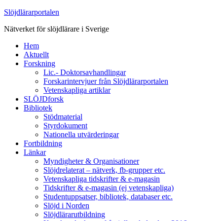
Slöjdlärarportalen
Nätverket för slöjdlärare i Sverige
Hem
Aktuellt
Forskning
Lic.- Doktorsavhandlingar
Forskarintervjuer från Slöjdlärarportalen
Vetenskapliga artiklar
SLÖJDforsk
Bibliotek
Stödmaterial
Styrdokument
Nationella utvärderingar
Fortbildning
Länkar
Myndigheter & Organisationer
Slöjdrelaterat – nätverk, fb-grupper etc.
Vetenskapliga tidskrifter & e-magasin
Tidskrifter & e-magasin (ej vetenskapliga)
Studentuppsatser, bibliotek, databaser etc.
Slöjd i Norden
Slöjdlärarutbildning