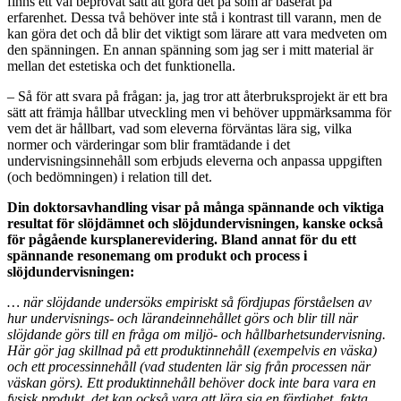
finns ett väl beprövat sätt att göra det på som är baserat på
erfarenhet. Dessa två behöver inte stå i kontrast till varann, men de
kan göra det och då blir det viktigt som lärare att vara medveten om
den spänningen. En annan spänning som jag ser i mitt material är
mellan det estetiska och det funktionella.
– Så för att svara på frågan: ja, jag tror att återbruksprojekt är ett bra
sätt att främja hållbar utveckling men vi behöver uppmärksamma för
vem det är hållbart, vad som eleverna förväntas lära sig, vilka
normer och värderingar som blir framtädande i det
undervisningsinnehåll som erbjuds eleverna och anpassa uppgiften
(och bedömningen) i relation till det.
Din doktorsavhandling visar på många spännande och viktiga
resultat för slöjdämnet och slöjdundervisningen, kanske också
för pågående kursplanerevidering. Bland annat för du ett
spännande resonemang om produkt och process i
slöjdundervisningen:
… när slöjdande undersöks empiriskt så fördjupas förståelsen av
hur undervisnings- och lärandeinnehållet görs och blir till när
slöjdande görs till en fråga om miljö- och hållbarhetsundervisning.
Här gör jag skillnad på ett produktinnehåll (exempelvis en väska)
och ett processinnehåll (vad studenten lär sig från processen när
väskan görs). Ett produktinnehåll behöver dock inte bara vara en
fysisk produkt, det kan också vara att lära sig en färdighet, fakta