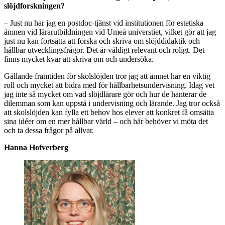
slöjdforskningen?
– Just nu har jag en postdoc-tjänst vid institutionen för estetiska
ämnen vid lärarutbildningen vid Umeå universtiet, vilket gör att jag
just nu kan fortsätta att forska och skriva om slöjddidaktik och
hållbar utvecklingsfrågor. Det är väldigt relevant och roligt. Det
finns mycket kvar att skriva om och undersöka.
Gällande framtiden för skolslöjden tror jag att ämnet har en viktig
roll och mycket att bidra med för hållbarhetsundervisning. Idag vet
jag inte så mycket om vad slöjdlärare gör och hur de hanterar de
dilemman som kan uppstå i undervisning och lärande. Jag tror också
att skolslöjden kan fylla ett behov hos elever att konkret få omsätta
sina idéer om en mer hållbar värld – och här behöver vi möta det
och ta dessa frågor på allvar.
Hanna Hofverberg