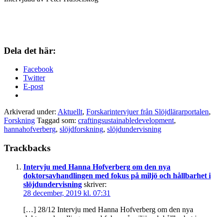
Dela det här:
Facebook
Twitter
E-post
Arkiverad under:
Aktuellt
,
Forskarintervjuer från Slöjdlärarportalen
,
Forskning
Taggad som:
craftingsustainabledevelopment
,
hannahofverberg
,
slöjdforskning
,
slöjdundervisning
Trackbacks
Intervju med Hanna Hofverberg om den nya
doktorsavhandlingen med fokus på miljö och hållbarhet i
slöjdundervisning
skriver:
28 december, 2019 kl. 07:31
[…] 28/12 Intervju med Hanna Hofverberg om den nya