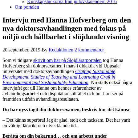
Kunskapsluckorna från jullovskalendern 2016
Om portalen
Intervju med Hanna Hofverberg om den
nya doktorsavhandlingen med fokus på
miljö och hållbarhet i slöjdundervisning
20 september, 2019
By
Redaktionen
2 kommentarer
Som vi tidigare
skrivit om här på Slöjdlärarportalen
tog Hanna
Hofverberg sin doktorsexamen i mars i didaktik vid Uppsala
universitet med doktorsavhandlingen
Crafting Sustainable
Development. Studies of Teaching and Learnaing Craft in
Environmental and Sustainability Education
.
Nu ställs också några
intervjufrågor till Hanna om hennes erfarenheter av
avhandlingsarbetet och disputationstillfället och hur hon ser på
framtiden utifrån avhandlingsresultaten.
Du har nyss tagit din doktorsexamen, beskriv hur det känns:
– Det känns superbra! Jag är glad, stolt och tacksam. Det har varit
en väldigt lärorikt och utvecklande tid.
Berätta om din bakgrund… och om arbetet under