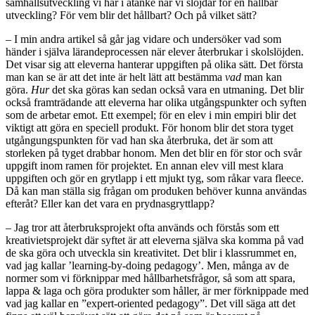
samhällsutveckling vi har i åtanke när vi slöjdar för en hållbar
utveckling? För vem blir det hållbart? Och på vilket sätt?
– I min andra artikel så går jag vidare och undersöker vad som
händer i själva lärandeprocessen när elever återbrukar i skolslöjden.
Det visar sig att eleverna hanterar uppgiften på olika sätt. Det första
man kan se är att det inte är helt lätt att bestämma
vad
man kan
göra.
Hur
det ska göras kan sedan också vara en utmaning. Det blir
också framträdande att eleverna har olika utgångspunkter och syften
som de arbetar emot. Ett exempel; för en elev i min empiri blir det
viktigt att göra en speciell produkt. För honom blir det stora tyget
utgångungspunkten för vad han ska återbruka, det är som att
storleken på tyget drabbar honom. Men det blir en för stor och svår
uppgift inom ramen för projektet. En annan elev vill mest klara
uppgiften och gör en grytlapp i ett mjukt tyg, som råkar vara fleece.
Då kan man ställa sig frågan om produken behöver kunna användas
efteråt? Eller kan det vara en prydnasgryttlapp?
– Jag tror att återbruksprojekt ofta används och förstås som ett
kreativietsprojekt där syftet är att eleverna själva ska komma på vad
de ska göra och utveckla sin kreativitet. Det blir i klassrummet en,
vad jag kallar ’learning-by-doing pedagogy’. Men, många av de
normer som vi förknippar med hållbarhetsfrågor, så som att spara,
lappa & laga och göra produkter som håller, är mer förknippade med
vad jag kallar en ”expert-oriented pedagogy”. Det vill säga att det