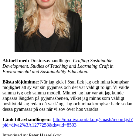
Aktuell med:
Doktorsavhandlingen
Crafting Sustainable
Development. Studies of Teaching and Learnaing Craft in
Environmental and Sustainability Education.
Bästa slöjdminne
: När jag gick i 5:an fick jag och mina kompisar
möjlighet att sy var sin pyjamas och det var väldigt roligt. Vi valde
samma tyg och samma modell. Minnet jag har var att jag kunde
anpassa längden på pyjamasbenen, vilket jag minns som väldigt
positivt då jag redan då var lång. Jag och mina kompisar hade sedan
dessa pyamasar på oss när vi sov över hos varadra.
Länk till avhandlingen:
http://uu.diva-portal.org/smash/record.jsf?
pid=diva2%3A1277258&dswid=8503
Intervjuad av Peter Hasselskog