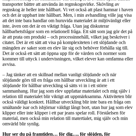
transporter bättre att använda än regnskogsvirke. Skövling av
regnskog är heller inte hållbart. Vi vet också att plast hamnar i haven
och det är uppbart inte hållbart. Men, i min avhandling ville jag visa
att det inte bara handlar om huruvida materialet är miljövänligt eller
inte, även om det är en viktigt fråga. Utan jag diskuterar
hållbarhetsfrågor som en relationell fråga. Ett sätt som jag gör det på
är att prata om produkt – och processinnehåll, vilket jag beskriver i
citatet. Det är ett sätt att visa på komplexiteten i ett slöjdande och
mängden av saker som en elev lär sig och behöver förhålla sig till.
Det är också ett sätt att öppna upp för de värden och normer som
kommer till uttyck i undervisningen, vilket elever kan omfamna eller
avvisa.
– Jag tänker att en skillnad mellan vanligt slöjdande och när
slöjdande görs till en fråga om hållbar utveckling är att i ett
slöjdande för hållbar utveckling så sätts vi in i ett större
sammanhang. Hur jag som elev uppfattar materialet och mig själv i
relation till materialet blir viktigt att uppmärksamma. Aktiviteten blir
också väldigt konkret. Hållbar utveckling blir inte bara en fråga om
smältande isar och isbjörnar väldigt långt bort, utan hur jag som elev
klipper eller inte klipper i ett par jeans spelar roll. Förståelsen för
material, men också min relation till matertialet, mig själv och min
omvärld blir synlig.
Hur ser du på framtiden… för dig…, för slöjden, för