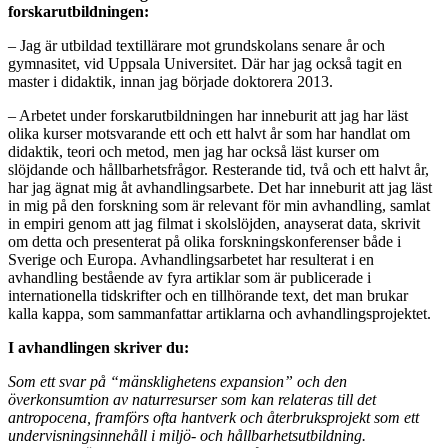
forskarutbildningen:
– Jag är utbildad textillärare mot grundskolans senare år och
gymnasitet, vid Uppsala Universitet. Där har jag också tagit en
master i didaktik, innan jag började doktorera 2013.
– Arbetet under forskarutbildningen har inneburit att jag har läst
olika kurser motsvarande ett och ett halvt år som har handlat om
didaktik, teori och metod, men jag har också läst kurser om
slöjdande och hållbarhetsfrågor. Resterande tid, två och ett halvt år,
har jag ägnat mig åt avhandlingsarbete. Det har inneburit att jag läst
in mig på den forskning som är relevant för min avhandling, samlat
in empiri genom att jag filmat i skolslöjden, anayserat data, skrivit
om detta och presenterat på olika forskningskonferenser både i
Sverige och Europa. Avhandlingsarbetet har resulterat i en
avhandling bestående av fyra artiklar som är publicerade i
internationella tidskrifter och en tillhörande text, det man brukar
kalla kappa, som sammanfattar artiklarna och avhandlingsprojektet.
I avhandlingen skriver du:
Som ett svar på “mänsklighetens expansion” och den
överkonsumtion av naturresurser som kan relateras till det
antropocena, framförs ofta hantverk och återbruksprojekt som ett
undervisningsinnehåll i miljö- och hållbarhetsutbildning.