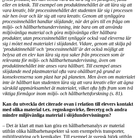
eller en teknik. Till exempel om produktinnehållet är att lära sig att
vara kreativ, blir processinnehållet det studenten lär sig i processen
när hen övar och lär sig att vara kreativ. Genom att synliggöra
processinnehållet handlar slöjdande, när det görs till en fråga om
miljö- och hållbarhetsundervisning, inte bara om att använda
miljövänliga material och göra miljövänliga eller hållbara
produkter, utan processinnehållet synliggör också vad eleverna lär
sig i mötet med materialet i slöjdandet. Vidare, genom att skilja på
‘produktinnehåll’ och ‘processinnehåll’ är det också möjligt att
belysa att en elev kan lära sig nya saker från processen som är
relevanta för miljö- och hållbarhetsundervisning, även om
produktinnehållet inte anses vara hållbart. Till exempel anses
slöjdande med plastmaterial ofta vara ohållbart på grund av
konsekvenserna som plast har på planeten. Men även om materialet
inte är hållbart kan studenten lära sig att vara kreativ eller att ägna
särskild uppmärksamhet åt materialet, vilket ofta lyfts fram som två
viktiga förmågor inom miljö- och hållbarhetsforskning (s. 81).
Kan du utveckla det citerade ovan i relation till elevers kontakt
med olika material t.ex. regnskogsvirke, fleecetyg och andra
mindre miljövänliga material i slöjdundervisningen?
– Det är klart att man kan göra en hållbarhetsanalys av material
utifrån olika hållbarhetsaspekter så som exempelvis transporter,
miljöförstöring och kemikalier. Till exempel är svensk björk utifrån