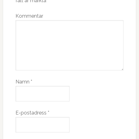
fält är märkta
*
Kommentar
Namn
*
E-postadress
*