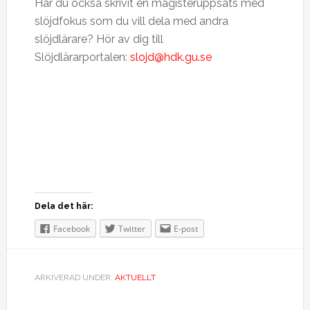
Har du också skrivit en magisteruppsats med
slöjdfokus som du vill dela med andra
slöjdlärare? Hör av dig till
Slöjdlärarportalen:
slojd@hdk.gu.se
Dela det här:
Facebook
Twitter
E-post
ARKIVERAD UNDER:
AKTUELLT