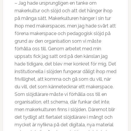
– Jag hade ursprungligen en tanke om
makerkultur och slöjd och att det hänger ihop
på många sätt. Makerkulturen hänger i sin tur
ihop med makerspaces, men jag hade svårt att
förena makerspace och pedagogisk slöjd på
grund av den organisation som vi måste
förhålla oss till. Genom arbetet med min
uppsats fick jag satt ord på den känslan jag
hade tidigare, det blev mer konkret för mig. Det
institutionella i slöjden fungerar dåligt ihop med
frivillighet, att komma och gå som du vill, när
du vill, det som kännetecknar ett makerspace.
Som slöjdlärare måste vi förhålla oss till en
organisation, ett schema, där funkar det inte,
men makerkulturen finns i slöjden. Däremot blir
det tydligt att flertalet slöjdlärare i mångt och
mycket är nyfikna på det digitala, nya material