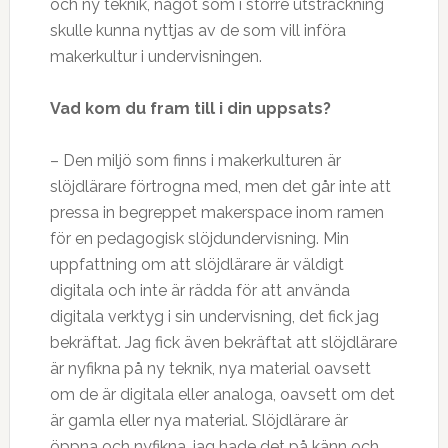
och ny teknik, något som i större utsträckning
skulle kunna nyttjas av de som vill införa
makerkultur i undervisningen.
Vad kom du fram till i din uppsats?
– Den miljö som finns i makerkulturen är
slöjdlärare förtrogna med, men det går inte att
pressa in begreppet makerspace inom ramen
för en pedagogisk slöjdundervisning. Min
uppfattning om att slöjdlärare är väldigt
digitala och inte är rädda för att använda
digitala verktyg i sin undervisning, det fick jag
bekräftat. Jag fick även bekräftat att slöjdlärare
är nyfikna på ny teknik, nya material oavsett
om de är digitala eller analoga, oavsett om det
är gamla eller nya material. Slöjdlärare är
öppna och nyfikna, jag hade det på känn och