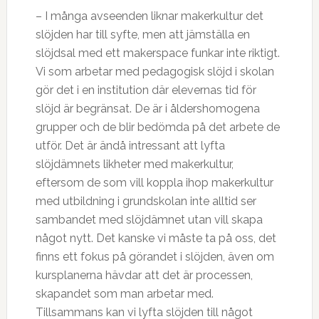
– I många avseenden liknar makerkultur det
slöjden har till syfte, men att jämställa en
slöjdsal med ett makerspace funkar inte riktigt.
Vi som arbetar med pedagogisk slöjd i skolan
gör det i en institution där elevernas tid för
slöjd är begränsat. De är i åldershomogena
grupper och de blir bedömda på det arbete de
utför. Det är ändå intressant att lyfta
slöjdämnets likheter med makerkultur,
eftersom de som vill koppla ihop makerkultur
med utbildning i grundskolan inte alltid ser
sambandet med slöjdämnet utan vill skapa
något nytt. Det kanske vi måste ta på oss, det
finns ett fokus på görandet i slöjden, även om
kursplanerna hävdar att det är processen,
skapandet som man arbetar med.
Tillsammans kan vi lyfta slöjden till något