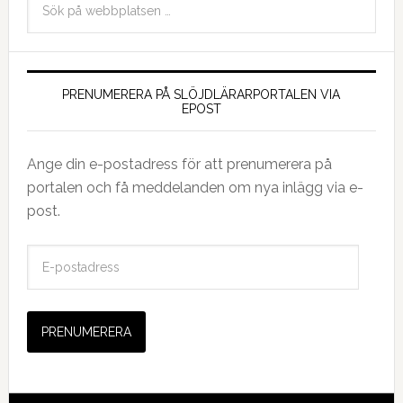
PRENUMERERA PÅ SLÖJDLÄRARPORTALEN VIA
EPOST
Ange din e-postadress för att prenumerera på
portalen och få meddelanden om nya inlägg via e-
post.
E
-
p
o
s
t
a