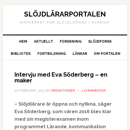
SLÖJDLÄRARPORTALEN
NÄTVERKET FÖR SLÖJDLÄRARE I SVERIGE
HEM
AKTUELLT
FORSKNING
SLÖJDFORSK
BIBLIOTEK
FORTBILDNING
LÄNKAR
OM PORTALEN
Intervju med Eva Söderberg – en
maker
10 FEBRUARI, 2017
BY
REDAKTIONEN
1 KOMMENTAR
– Slöjdlärare är öppna och nyfikna, säger
Eva Söderberg, som våren 2016 blev klar
med sin magisterexamen inom
programmet Lärande, kommunikation