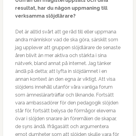
Utifrån din magisteruppsats och dina
resultat, har du någon uppmaning till
verksamma slöjdlärare?
Det är alltid svårt att ge råd till eller uppmana
andra människor vad de ska göra, särskilt som
jag upplever att gruppen slöjdlärare de senaste
åren blivit än mer aktiva och stärkta i sina
nätverk, bland annat på internet. Jag tänker
ändå på detta; att lyfta in slöjdämnet i en
annan kontext än den egna är viktigt. Att visa
slöjdens innehåll utanför våra vanliga forum
som ämneslärarträffar och liknande. Fortsätt
vara ambassadörer för den pedagogik slöjden
står för, fortsätt belysa de förmågor eleverna
övar i slöjden snarare än föremålen de skapar,
de syns ändå. Ifrågasätt och argumentera
emot dumheter som att slöjden skulle vara för