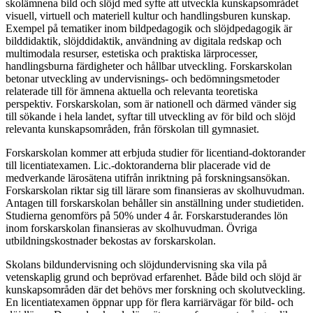
skolämnena bild och slöjd med syfte att utveckla kunskapsområdet
visuell, virtuell och materiell kultur och handlingsburen kunskap.
Exempel på tematiker inom bildpedagogik och slöjdpedagogik är
bilddidaktik, slöjddidaktik, användning av digitala redskap och
multimodala resurser, estetiska och praktiska lärprocesser,
handlingsburna färdigheter och hållbar utveckling. Forskarskolan
betonar utveckling av undervisnings- och bedömningsmetoder
relaterade till för ämnena aktuella och relevanta teoretiska
perspektiv. Forskarskolan, som är nationell och därmed vänder sig
till sökande i hela landet, syftar till utveckling av för bild och slöjd
relevanta kunskapsområden, från förskolan till gymnasiet.
Forskarskolan kommer att erbjuda studier för licentiand-doktorander
till licentiatexamen. Lic.-doktoranderna blir placerade vid de
medverkande lärosätena utifrån inriktning på forskningsansökan.
Forskarskolan riktar sig till lärare som finansieras av skolhuvudman.
Antagen till forskarskolan behåller sin anställning under studietiden.
Studierna genomförs på 50% under 4 år. Forskarstuderandes lön
inom forskarskolan finansieras av skolhuvudman. Övriga
utbildningskostnader bekostas av forskarskolan.
Skolans bildundervisning och slöjdundervisning ska vila på
vetenskaplig grund och beprövad erfarenhet. Både bild och slöjd är
kunskapsområden där det behövs mer forskning och skolutveckling.
En licentiatexamen öppnar upp för flera karriärvägar för bild- och