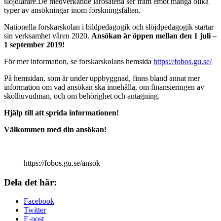
slöjdlärare.De medverkande lärosätena ser fram emot många olika
typer av ansökningar inom forskningsfälten.
Nationella forskarskolan i bildpedagogik och slöjdpedagogik startar
sin verksamhet våren 2020.
Ansökan är öppen mellan den 1 juli –
1 september 2019!
För mer information, se forskarskolans hemsida
https://fobos.gu.se/
På hemsidan, som är under uppbyggnad, finns bland annat mer
information om vad ansökan ska innehålla, om finansieringen av
skolhuvudman, och om behörighet och antagning.
Hjälp till att sprida informationen!
Välkommen med din ansökan!
https://fobos.gu.se/ansok
Dela det här:
Facebook
Twitter
E-post