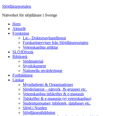
Slöjdlärarportalen
Nätverket för slöjdlärare i Sverige
Hem
Aktuellt
Forskning
Lic.- Doktorsavhandlingar
Forskarintervjuer från Slöjdlärarportalen
Vetenskapliga artiklar
SLÖJDforsk
Bibliotek
Stödmaterial
Styrdokument
Nationella utvärderingar
Fortbildning
Länkar
Myndigheter & Organisationer
Slöjdrelaterat – nätverk, fb-grupper etc.
Vetenskapliga tidskrifter & e-magasin
Tidskrifter & e-magasin (ej vetenskapliga)
Studentuppsatser, bibliotek, databaser etc.
Slöjd i Norden
Slöjdlärarutbildning