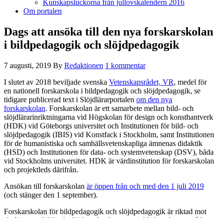
Kunskapsluckorna från jullovskalendern 2016
Om portalen
Dags att ansöka till den nya forskarskolan
i bildpedagogik och slöjdpedagogik
7 augusti, 2019
By
Redaktionen
1 kommentar
I slutet av 2018 beviljade svenska
Vetenskapsrådet, VR
, medel för
en nationell forskarskola i bildpedagogik och slöjdpedagogik, se
tidigare publicerad text i Slöjdlärarportalen
om den nya
forskarskolan
. Forskarskolan är ett samarbete mellan bild- och
slöjdlärarinriktningarna vid Högskolan för design och konsthantverk
(HDK) vid Göteborgs universitet och Institutionen för bild- och
slöjdpedagogik (IBIS) vid Konstfack i Stockholm, samt Institutionen
för de humanistiska och samhällsvetenskapliga ämnenas didaktik
(HSD) och Institutionen för data- och systemvetenskap (DSV), båda
vid Stockholms universitet. HDK är värdinstitution för forskarskolan
och projektleds därifrån.
Ansökan till forskarskolan
är öppen från och med den 1 juli 2019
(och stänger den 1 september).
Forskarskolan för bildpedagogik och slöjdpedagogik är riktad mot