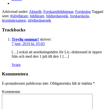
Arkiverad under:
Aktuellt
,
Forskarutbildningar
,
Forskning
Taggad
som:
#slöjdlärare
,
bildlärare
,
bildpedagogik
,
forskarskola
,
licentiatexamen
,
slöjdpedagogik
Trackbacks
Trevlig sommar!
skriver:
7 juni, 2019 kl. 05:05
[…] också att ansökningstiden för Lic.-doktorand är öppen
från och med den 1 juli till den 1 […]
Svara
Kommentera
E-postadressen publiceras inte.
Obligatoriska fält är märkta
*
Kommentar