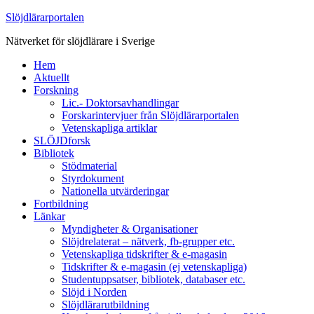
Slöjdlärarportalen
Nätverket för slöjdlärare i Sverige
Hem
Aktuellt
Forskning
Lic.- Doktorsavhandlingar
Forskarintervjuer från Slöjdlärarportalen
Vetenskapliga artiklar
SLÖJDforsk
Bibliotek
Stödmaterial
Styrdokument
Nationella utvärderingar
Fortbildning
Länkar
Myndigheter & Organisationer
Slöjdrelaterat – nätverk, fb-grupper etc.
Vetenskapliga tidskrifter & e-magasin
Tidskrifter & e-magasin (ej vetenskapliga)
Studentuppsatser, bibliotek, databaser etc.
Slöjd i Norden
Slöjdlärarutbildning