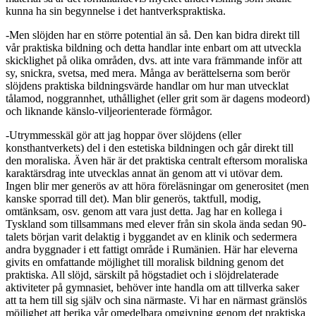
kunna ha sin begynnelse i det hantverkspraktiska.
-Men slöjden har en större potential än så. Den kan bidra direkt till
vår praktiska bildning och detta handlar inte enbart om att utveckla
skicklighet på olika områden, dvs. att inte vara främmande inför att
sy, snickra, svetsa, med mera. Många av berättelserna som berör
slöjdens praktiska bildningsvärde handlar om hur man utvecklat
tålamod, noggrannhet, uthållighet (eller grit som är dagens modeord)
och liknande känslo-viljeorienterade förmågor.
-Utrymmesskäl gör att jag hoppar över slöjdens (eller
konsthantverkets) del i den estetiska bildningen och går direkt till
den moraliska. Även här är det praktiska centralt eftersom moraliska
karaktärsdrag inte utvecklas annat än genom att vi utövar dem.
Ingen blir mer generös av att höra föreläsningar om generositet (men
kanske sporrad till det). Man blir generös, taktfull, modig,
omtänksam, osv. genom att vara just detta. Jag har en kollega i
Tyskland som tillsammans med elever från sin skola ända sedan 90-
talets början varit delaktig i byggandet av en klinik och sedermera
andra byggnader i ett fattigt område i Rumänien. Här har eleverna
givits en omfattande möjlighet till moralisk bildning genom det
praktiska. All slöjd, särskilt på högstadiet och i slöjdrelaterade
aktiviteter på gymnasiet, behöver inte handla om att tillverka saker
att ta hem till sig själv och sina närmaste. Vi har en närmast gränslös
möjlighet att berika vår omedelbara omgivning genom det praktiska