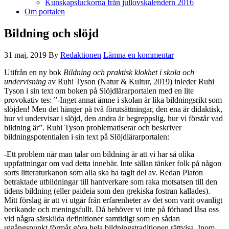
Kunskapsluckorna från jullovskalendern 2016
Om portalen
Bildning och slöjd
31 maj, 2019
By
Redaktionen
Lämna en kommentar
Utifrån en ny bok
Bildning och praktisk klokhet i skola och
undervisning
av Ruhi Tyson (Natur & Kultur, 2019) inleder Ruhi
Tyson i sin text om boken på Slöjdlärarportalen med en lite
provokativ tes: ”-Inget annat ämne i skolan är lika bildningsrikt som
slöjden! Men det hänger på två förutsättningar, den ena är didaktisk,
hur vi undervisar i slöjd, den andra är begreppslig, hur vi förstår vad
bildning är”. Ruhi Tyson problematiserar och beskriver
bildningspotentialen i sin text på Slöjdlärarportalen:
-Ett problem när man talar om bildning är att vi har så olika
uppfattningar om vad detta innebär. Inte sällan tänker folk på någon
sorts litteraturkanon som alla ska ha tagit del av. Redan Platon
betraktade utbildningar till hantverkare som raka motsatsen till den
tidens bildning (eller paideia som den grekiska fostran kallades).
Mitt förslag är att vi utgår från erfarenheter av det som varit ovanligt
berikande och meningsfullt. Då behöver vi inte på förhand låsa oss
vid några särskilda definitioner samtidigt som en sådan
utgångspunkt förmår göra hela bildningstraditionen rättvisa. Inom