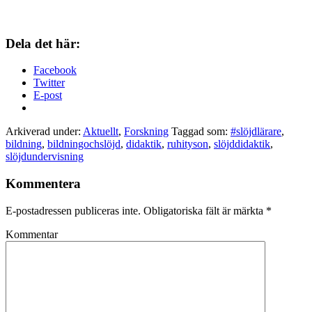
Dela det här:
Facebook
Twitter
E-post
Arkiverad under:
Aktuellt
,
Forskning
Taggad som:
#slöjdlärare
,
bildning
,
bildningochslöjd
,
didaktik
,
ruhityson
,
slöjddidaktik
,
slöjdundervisning
Kommentera
E-postadressen publiceras inte.
Obligatoriska fält är märkta
*
Kommentar