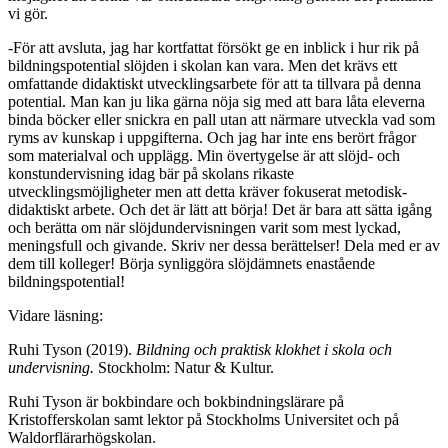
vi gör.
-För att avsluta, jag har kortfattat försökt ge en inblick i hur rik på
bildningspotential slöjden i skolan kan vara. Men det krävs ett
omfattande didaktiskt utvecklingsarbete för att ta tillvara på denna
potential. Man kan ju lika gärna nöja sig med att bara låta eleverna
binda böcker eller snickra en pall utan att närmare utveckla vad som
ryms av kunskap i uppgifterna. Och jag har inte ens berört frågor
som materialval och upplägg. Min övertygelse är att slöjd- och
konstundervisning idag bär på skolans rikaste
utvecklingsmöjligheter men att detta kräver fokuserat metodisk-
didaktiskt arbete. Och det är lätt att börja! Det är bara att sätta igång
och berätta om när slöjdundervisningen varit som mest lyckad,
meningsfull och givande. Skriv ner dessa berättelser! Dela med er av
dem till kolleger! Börja synliggöra slöjdämnets enastående
bildningspotential!
Vidare läsning:
Ruhi Tyson (2019).
Bildning och praktisk klokhet i skola och
undervisning.
Stockholm: Natur & Kultur.
Ruhi Tyson är bokbindare och bokbindningslärare på
Kristofferskolan samt lektor på Stockholms Universitet och på
Waldorflärarhögskolan.