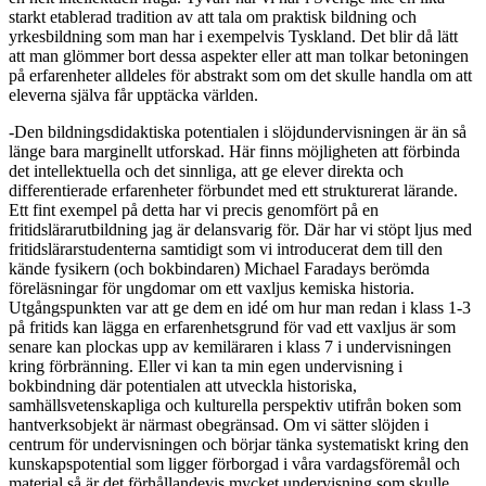
starkt etablerad tradition av att tala om praktisk bildning och
yrkesbildning som man har i exempelvis Tyskland. Det blir då lätt
att man glömmer bort dessa aspekter eller att man tolkar betoningen
på erfarenheter alldeles för abstrakt som om det skulle handla om att
eleverna själva får upptäcka världen.
-Den bildningsdidaktiska potentialen i slöjdundervisningen är än så
länge bara marginellt utforskad. Här finns möjligheten att förbinda
det intellektuella och det sinnliga, att ge elever direkta och
differentierade erfarenheter förbundet med ett strukturerat lärande.
Ett fint exempel på detta har vi precis genomfört på en
fritidslärarutbildning jag är delansvarig för. Där har vi stöpt ljus med
fritidslärarstudenterna samtidigt som vi introducerat dem till den
kände fysikern (och bokbindaren) Michael Faradays berömda
föreläsningar för ungdomar om ett vaxljus kemiska historia.
Utgångspunkten var att ge dem en idé om hur man redan i klass 1-3
på fritids kan lägga en erfarenhetsgrund för vad ett vaxljus är som
senare kan plockas upp av kemiläraren i klass 7 i undervisningen
kring förbränning. Eller vi kan ta min egen undervisning i
bokbindning där potentialen att utveckla historiska,
samhällsvetenskapliga och kulturella perspektiv utifrån boken som
hantverksobjekt är närmast obegränsad. Om vi sätter slöjden i
centrum för undervisningen och börjar tänka systematiskt kring den
kunskapspotential som ligger förborgad i våra vardagsföremål och
material så är det förhållandevis mycket undervisning som skulle