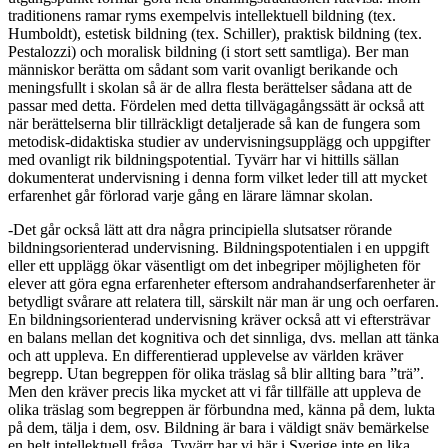
traditionens ramar ryms exempelvis intellektuell bildning (tex.
Humboldt), estetisk bildning (tex. Schiller), praktisk bildning (tex.
Pestalozzi) och moralisk bildning (i stort sett samtliga). Ber man
människor berätta om sådant som varit ovanligt berikande och
meningsfullt i skolan så är de allra flesta berättelser sådana att de
passar med detta. Fördelen med detta tillvägagångssätt är också att
när berättelserna blir tillräckligt detaljerade så kan de fungera som
metodisk-didaktiska studier av undervisningsupplägg och uppgifter
med ovanligt rik bildningspotential. Tyvärr har vi hittills sällan
dokumenterat undervisning i denna form vilket leder till att mycket
erfarenhet går förlorad varje gång en lärare lämnar skolan.
-Det går också lätt att dra några principiella slutsatser rörande
bildningsorienterad undervisning. Bildningspotentialen i en uppgift
eller ett upplägg ökar väsentligt om det inbegriper möjligheten för
elever att göra egna erfarenheter eftersom andrahandserfarenheter är
betydligt svårare att relatera till, särskilt när man är ung och oerfaren.
En bildningsorienterad undervisning kräver också att vi eftersträvar
en balans mellan det kognitiva och det sinnliga, dvs. mellan att tänka
och att uppleva. En differentierad upplevelse av världen kräver
begrepp. Utan begreppen för olika träslag så blir allting bara ”trä”.
Men den kräver precis lika mycket att vi får tillfälle att uppleva de
olika träslag som begreppen är förbundna med, känna på dem, lukta
på dem, tälja i dem, osv. Bildning är bara i väldigt snäv bemärkelse
en helt intellektuell fråga. Tyvärr har vi här i Sverige inte en lika