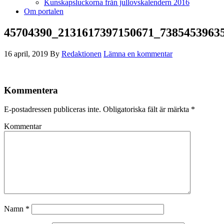
Kunskapsluckorna från jullovskalendern 2016
Om portalen
45704390_2131617397150671_7385453963
16 april, 2019
By
Redaktionen
Lämna en kommentar
Kommentera
E-postadressen publiceras inte.
Obligatoriska fält är märkta
*
Kommentar
Namn
*