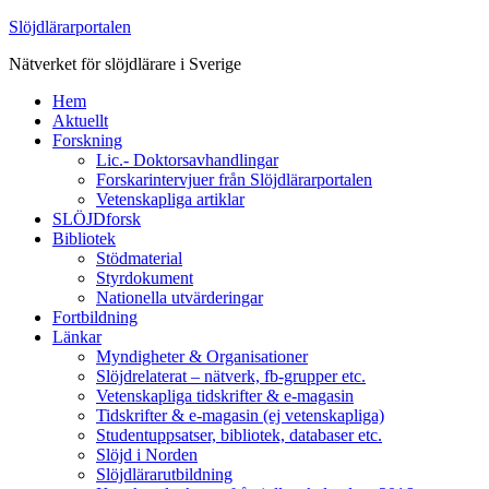
Slöjdlärarportalen
Nätverket för slöjdlärare i Sverige
Hem
Aktuellt
Forskning
Lic.- Doktorsavhandlingar
Forskarintervjuer från Slöjdlärarportalen
Vetenskapliga artiklar
SLÖJDforsk
Bibliotek
Stödmaterial
Styrdokument
Nationella utvärderingar
Fortbildning
Länkar
Myndigheter & Organisationer
Slöjdrelaterat – nätverk, fb-grupper etc.
Vetenskapliga tidskrifter & e-magasin
Tidskrifter & e-magasin (ej vetenskapliga)
Studentuppsatser, bibliotek, databaser etc.
Slöjd i Norden
Slöjdlärarutbildning