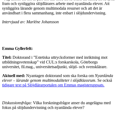
fram och synliggöra slöjdlärares arbete med nyanlända elever. Att
synliggöra lärande genom multimodala resurser och att det är
användbart i flera sammanhang, inte enbart i slöjdundervisning.
Intervjuad av: Marléne Johansson
Emma Gyllerfelt:
Titel:
Doktorand i ”Estetiska uttrycksformer med inriktning mot
utbildningsvetenskap” vid CUL:s forskarskola, Göteborgs
universitet, fil.mag., universitetsadjunkt, slöjd- och svensklärare.
Aktuell med:
Nyantagen doktorand som ska forska om
Nyanlända
elever – lärande genom multimodaliteter i slöjdklassrum
. Se också
tidigare text på Slöjdlärarportalen om Emmas magisteruppsats.
Diskussionsfråga:
Vilka forskningsfrågor anser du angelägna med
fokus på slöjdundervisning och nyanlända elever?