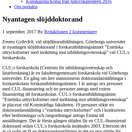
Kunskapsluckorna från jullovskalendern 2016
Om portalen
Nyantagen slöjddoktorand
1 september, 2017
By
Redaktionen
2 kommentarer
Emma Gyllerfelt
, vid slöjdlärarutbildningen, Göteborgs universitet
är nyantagen slöjddoktorand i forskarutbildningsämnet ”Estetiska
uttrycksformer med inriktning mot utbildningsvetenskap” vid CUL:s
forskarskola.
CUL:s forskarskola (Centrum för utbildningsvetenskap och
lärarforskning) är en fakultetsgemensam forskarskola vid Göteborgs
universitet. En gång om året utannonseras doktorandanställningar i
forskarskolans forskarutbildningsämnen. I år antogs sex personer
med CUL-finansiering och tre personer antogs med extern
finansiering till forskarskolan. CUL:s forskarutbildningsämne
”Estetiska uttrycksformer med inriktning mot utbildningsvetenskap”
är placerat vid Konstnärliga fakulteten. 19 personer sökte en
doktorandanställning i ”estetiska uttrycksformer” och i konkurrens
efter bedömningar och rangordningar antogs Emma till
anställningen. Det är första gången slöjden får en CUL-finansierad
doktorand sedan CUL:s forskarskola inrättades 2003. Eftersom det
är så svårt att få en doktorandanställning är det en stor glädje för