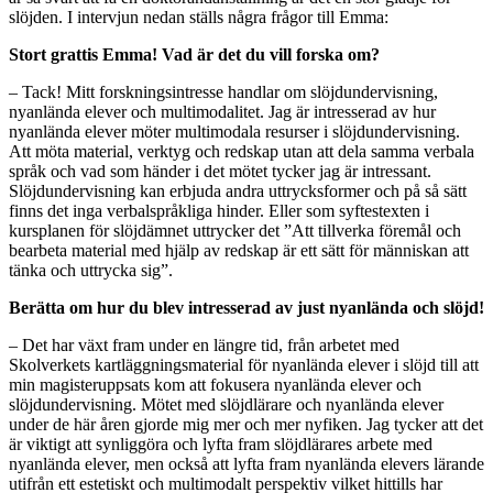
slöjden. I intervjun nedan ställs några frågor till Emma:
Stort grattis Emma! Vad är det du vill forska om?
‒ Tack! Mitt forskningsintresse handlar om slöjdundervisning,
nyanlända elever och multimodalitet. Jag är intresserad av hur
nyanlända elever möter multimodala resurser i slöjdundervisning.
Att möta material, verktyg och redskap utan att dela samma verbala
språk och vad som händer i det mötet tycker jag är intressant.
Slöjdundervisning kan erbjuda andra uttrycksformer och på så sätt
finns det inga verbalspråkliga hinder. Eller som syftestexten i
kursplanen för slöjdämnet uttrycker det ”Att tillverka föremål och
bearbeta material med hjälp av redskap är ett sätt för människan att
tänka och uttrycka sig”.
Berätta om hur du blev intresserad av just nyanlända och slöjd!
‒ Det har växt fram under en längre tid, från arbetet med
Skolverkets kartläggningsmaterial för nyanlända elever i slöjd till att
min magisteruppsats kom att fokusera nyanlända elever och
slöjdundervisning. Mötet med slöjdlärare och nyanlända elever
under de här åren gjorde mig mer och mer nyfiken. Jag tycker att det
är viktigt att synliggöra och lyfta fram slöjdlärares arbete med
nyanlända elever, men också att lyfta fram nyanlända elevers lärande
utifrån ett estetiskt och multimodalt perspektiv vilket hittills har