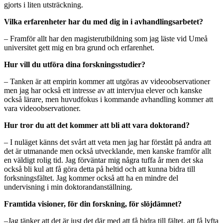
gjorts i liten utsträckning.
Vilka erfarenheter har du med dig in i avhandlingsarbetet?
‒ Framför allt har den magisterutbildning som jag läste vid Umeå
universitet gett mig en bra grund och erfarenhet.
Hur vill du utföra dina forskningsstudier?
– Tanken är att empirin kommer att utgöras av videoobservationer
men jag har också ett intresse av att intervjua elever och kanske
också lärare, men huvudfokus i kommande avhandling kommer att
vara videoobservationer.
Hur tror du att det kommer att bli att vara doktorand?
‒ I nuläget känns det svårt att veta men jag har förstått på andra att
det är utmanande men också utvecklande, men kanske framför allt
en väldigt rolig tid. Jag förväntar mig några tuffa år men det ska
också bli kul att få göra detta på heltid och att kunna bidra till
forksningsfältet. Jag kommer också att ha en mindre del
undervisning i min doktorandanställning.
Framtida visioner, för din forskning, för slöjdämnet?
‒Jag tänker att det är just det där med att få bidra till fältet, att få lyfta