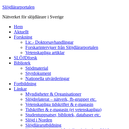
Slöjdlärarportalen
Nätverket för slöjdlärare i Sverige
Hem
Aktuellt
Forskning
Lic.- Doktorsavhandlingar
Forskarintervjuer från Slöjdlärarportalen
Vetenskapliga artiklar
SLÖJDforsk
Bibliotek
Stödmaterial
Styrdokument
Nationella utvärderingar
Fortbildning
Länkar
Myndigheter & Organisationer
Slöjdrelaterat – nätverk, fb-grupper etc.
Vetenskapliga tidskrifter & e-magasin
Tidskrifter & e-magasin (ej vetenskapliga)
Studentuppsatser, bibliotek, databaser etc.
Slöjd i Norden
Slöjdlärarutbildning