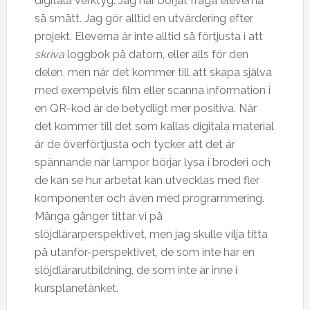
digitala verktyg. Jag har börjat fråga eleverna
så smått. Jag gör alltid en utvärdering efter
projekt. Eleverna är inte alltid så förtjusta i att
skriva
loggbok på datorn, eller alls för den
delen, men när det kommer till att skapa själva
med exempelvis film eller scanna information i
en QR-kod är de betydligt mer positiva. När
det kommer till det som kallas digitala material
är de överförtjusta och tycker att det är
spännande när lampor börjar lysa i broderi och
de kan se hur arbetat kan utvecklas med fler
komponenter och även med programmering.
Många gånger tittar vi på
slöjdlärarperspektivet, men jag skulle vilja titta
på utanför-perspektivet, de som inte har en
slöjdlärarutbildning, de som inte är inne i
kursplanetänket.