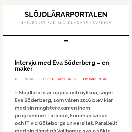
SLÖJDLÄRARPORTALEN
NÄTVERKET FÖR SLÖJDLÄRARE I SVERIGE
Intervju med Eva Söderberg – en
maker
10 FEBRUARI, 2017
BY
REDAKTIONEN
1 KOMMENTAR
– Slöjdlärare är öppna och nyfikna, säger
Eva Söderberg, som våren 2016 blev klar
med sin magisterexamen inom
programmet Lärande, kommunikation
och IT vid Göteborgs universitet. Parallellt
med sin tjänst på Vallhamra skola sökte