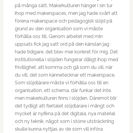
på många sätt. Makerkulturen hänger i sin tur
ihop med makerspaces, men jag hade svårt att
förena makerspace och pedagogisk slöjd på
grund av den organisation som vi måste
förhålla oss till. Genom arbetet med min
uppsats fick jag satt ord på den känslan jag
hade tidigare, det blev mer konkret för mig. Det
institutionella i slöjden fungerar dåligt ihop med
frivillighet, att komma och gå som du vill, när
du vill, det som kännetecknar ett makerspace.
Som slöjdlärare måste vi förhålla oss till en
organisation, ett schema, där funkar det inte,
men makerkulturen finns i slöjden. Däremot blir
det tydligt att flertalet slöjdlärare i mångt och
mycket är nyfikna på det digitala, nya material
och ny teknik, något som i större utsträckning
skulle kunna nyttjas av de som vill införa