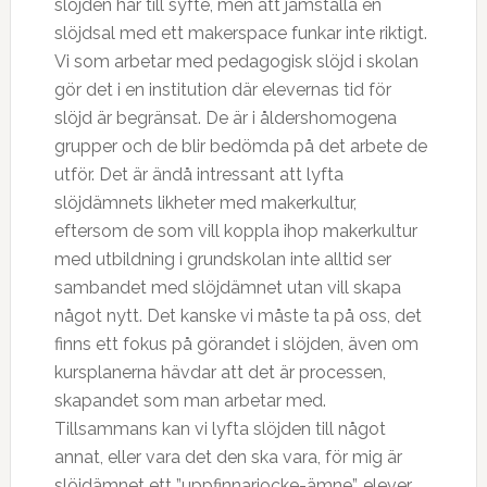
slöjden har till syfte, men att jämställa en
slöjdsal med ett makerspace funkar inte riktigt.
Vi som arbetar med pedagogisk slöjd i skolan
gör det i en institution där elevernas tid för
slöjd är begränsat. De är i åldershomogena
grupper och de blir bedömda på det arbete de
utför. Det är ändå intressant att lyfta
slöjdämnets likheter med makerkultur,
eftersom de som vill koppla ihop makerkultur
med utbildning i grundskolan inte alltid ser
sambandet med slöjdämnet utan vill skapa
något nytt. Det kanske vi måste ta på oss, det
finns ett fokus på görandet i slöjden, även om
kursplanerna hävdar att det är processen,
skapandet som man arbetar med.
Tillsammans kan vi lyfta slöjden till något
annat, eller vara det den ska vara, för mig är
slöjdämnet ett ”uppfinnarjocke-ämne”, elever